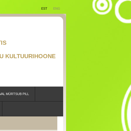
EST
ENG
RAAD EESTIS
TSUB PILL"
U KULTUURIHOONE
VAL MÜRTSUB PILL