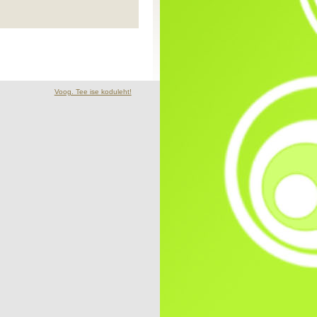
Voog. Tee ise koduleht!