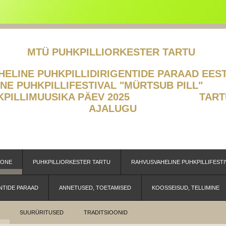
MTÜ PUHKPILLIORKESTER TARTU
LINE PUHKPILLIDIRIGENTIDE PA
ELINE PUHKPILLIFESTIVAL "MÜR
HKPILLIMUUSIKA PÄEV 2025
TART
AJALUGU
OONE
PUHKPILLIORKESTER TARTU
RAHVUSVAHELINE PUHKPILLIFESTI
NTIDE PARAAD
ANNETUSED, TOETAMISED
KOOSSEISUD, TELLIMINE
SUURÜRITUSED
TRADITSIOONID