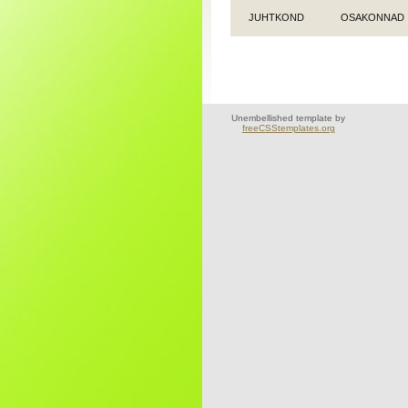
JUHTKOND
OSAKONNAD
Unembellished template by
freeCSStemplates.org