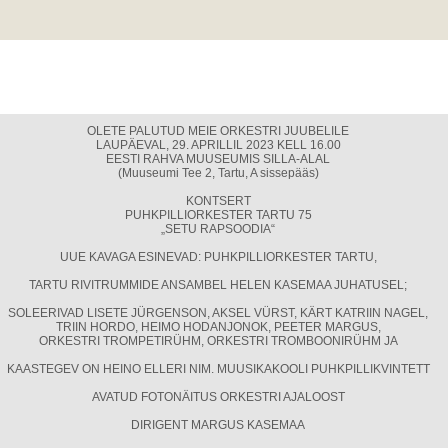
OLETE PALUTUD MEIE ORKESTRI JUUBELILE
LAUPÄEVAL, 29. APRILLIL 2023 KELL 16.00
EESTI RAHVA MUUSEUMIS SILLA-ALAL
(Muuseumi Tee 2, Tartu, A sissepääs)
KONTSERT
PUHKPILLIORKESTER TARTU 75
„SETU RAPSOODIA“
UUE KAVAGA ESINEVAD: PUHKPILLIORKESTER TARTU,
TARTU RIVITRUMMIDE ANSAMBEL HELEN KASEMAA JUHATUSEL;
SOLEERIVAD LISETE JÜRGENSON, AKSEL VÜRST, KÄRT KATRIIN NAGEL,
TRIIN HORDO, HEIMO HODANJONOK, PEETER MARGUS,
ORKESTRI TROMPETIRÜHM, ORKESTRI TROMBOONIRÜHM JA
KAASTEGEV ON HEINO ELLERI NIM. MUUSIKAKOOLI PUHKPILLIKVINTETT
AVATUD FOTONÄITUS ORKESTRI AJALOOST
DIRIGENT MARGUS KASEMAA