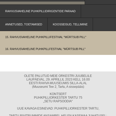
RAHVUSVAHELINE PUHKPILLIDIRIGENTIDE PARAAD
ANNETUSED, TOETAMISED
KOOSSEISUD, TELLIMINE
15. RAHVUSVAHELINE PUHKPILLIFESTIVAL "MÜRTSUB PILL"
16. RAHVUSVAHELINE PUHKPILLFESTIVAL "MÜRTSUB PILL"
OLETE PALUTUD MEIE ORKESTRI JUUBELILE
LAUPÄEVAL, 29. APRILLIL 2023 KELL 16.00
EESTI RAHVA MUUSEUMIS SILLA-ALAL
(Muuseumi Tee 2, Tartu, A sissepääs)
KONTSERT
PUHKPILLIORKESTER TARTU 75
„SETU RAPSOODIA“
UUE KAVAGA ESINEVAD: PUHKPILLIORKESTER TARTU,
TARTU RIVITRUMMIDE ANSAMBEL HELEN KASEMAA JUHATUSEL;