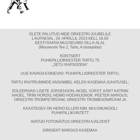
OLETE PALUTUD MEIE ORKESTRI JUUBELILE
LAUPÄEVAL, 29. APRILLIL 2023 KELL 16.00
EESTI RAHVA MUUSEUMIS SILLA-ALAL
(Muuseumi Tee 2, Tartu, A sissepääs)
KONTSERT
PUHKPILLIORKESTER TARTU 75
„SETU RAPSOODIA“
UUE KAVAGA ESINEVAD: PUHKPILLIORKESTER TARTU,
TARTU RIVITRUMMIDE ANSAMBEL HELEN KASEMAA JUHATUSEL;
SOLEERIVAD LISETE JÜRGENSON, AKSEL VÜRST, KÄRT KATRIIN
NAGEL, TRIIN HORDO, HEIMO HODANJONOK, PEETER MARGUS,
ORKESTRI TROMPETIRÜHM, ORKESTRI TROMBOONIRÜHM JA
KAASTEGEV ON HEINO ELLERI NIM. MUUSIKAKOOLI
PUHKPILLIKVINTETT
AVATUD FOTONÄITUS ORKESTRI AJALOOST
DIRIGENT MARGUS KASEMAA