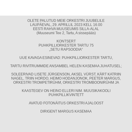
OLETE PALUTUD MEIE ORKESTRI JUUBELILE
LAUPÄEVAL, 29. APRILLIL 2023 KELL 16.00
EESTI RAHVA MUUSEUMIS SILLA-ALAL
(Muuseumi Tee 2, Tartu, A sissepääs)
KONTSERT
PUHKPILLIORKESTER TARTU 75
„SETU RAPSOODIA“
UUE KAVAGA ESINEVAD: PUHKPILLIORKESTER TARTU,
TARTU RIVITRUMMIDE ANSAMBEL HELEN KASEMAA JUHATUSEL;
SOLEERIVAD LISETE JÜRGENSON, AKSEL VÜRST, KÄRT KATRIIN
NAGEL, TRIIN HORDO, HEIMO HODANJONOK, PEETER MARGUS,
ORKESTRI TROMPETIRÜHM, ORKESTRI TROMBOONIRÜHM JA
KAASTEGEV ON HEINO ELLERI NIM. MUUSIKAKOOLI
PUHKPILLIKVINTETT
AVATUD FOTONÄITUS ORKESTRI AJALOOST
DIRIGENT MARGUS KASEMAA