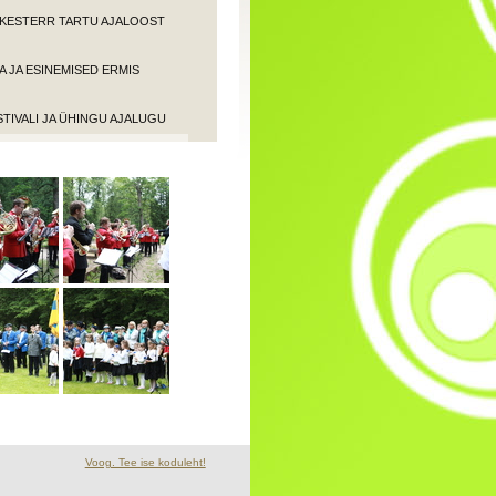
ORKESTERR TARTU AJALOOST
 JA ESINEMISED ERMIS
STIVALI JA ÜHINGU AJALUGU
Voog. Tee ise koduleht!