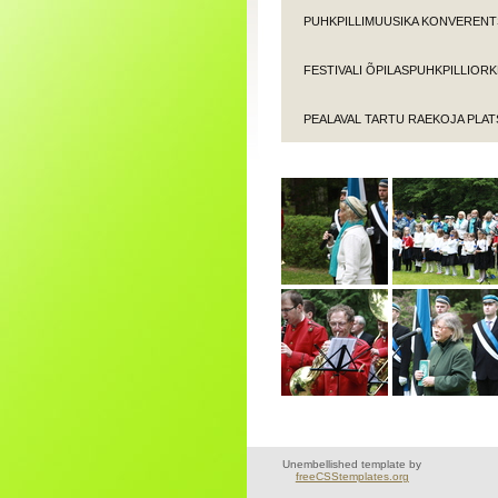
PUHKPILLIMUUSIKA KONVERENTS
FESTIVALI ÕPILASPUHKPILLIOR
PEALAVAL TARTU RAEKOJA PLAT
Unembellished template by
freeCSStemplates.org