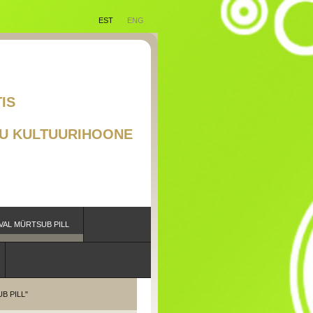
EST
ENG
RAAD EESTIS
TSUB PILL"
U KULTUURIHOONE
VAL MÜRTSUB PILL
B PILL"