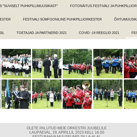
 "SUVISELT PUHKPILLIMUUSIKAST"
FOTONÄITUS FESTIVALI JA PUHKPILLI
KESTER
FESTIVALI SÜMFOONILINE PUHKPILLIORKESTER
ÕHTUMUUSIKA
SIL
TOETAJAD JA PARTNERID 2021
COVID -19 REEGLID 2021
FE
OLETE PALUTUD MEIE ORKESTRI JUUBELILE
LAUPÄEVAL, 29. APRILLIL 2023 KELL 16.00
EESTI RAHVA MUUSEUMIS SILLA-ALAL