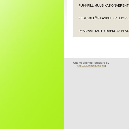
PUHKPILLIMUUSIKA KONVERENTS
FESTIVALI ÕPILASPUHKPILLIOR
PEALAVAL TARTU RAEKOJA PLAT
Unembellished template by
freeCSStemplates.org