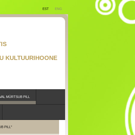
EST
ENG
RAAD EESTIS
TSUB PILL"
U KULTUURIHOONE
VAL MÜRTSUB PILL
B PILL"