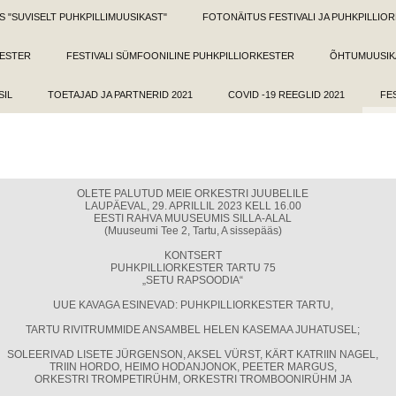
 "SUVISELT PUHKPILLIMUUSIKAST"
FOTONÄITUS FESTIVALI JA PUHKPILLI
KESTER
FESTIVALI SÜMFOONILINE PUHKPILLIORKESTER
ÕHTUMUUSIKA
SIL
TOETAJAD JA PARTNERID 2021
COVID -19 REEGLID 2021
FE
OLETE PALUTUD MEIE ORKESTRI JUUBELILE
LAUPÄEVAL, 29. APRILLIL 2023 KELL 16.00
EESTI RAHVA MUUSEUMIS SILLA-ALAL
(Muuseumi Tee 2, Tartu, A sissepääs)
KONTSERT
PUHKPILLIORKESTER TARTU 75
„SETU RAPSOODIA“
UUE KAVAGA ESINEVAD: PUHKPILLIORKESTER TARTU,
TARTU RIVITRUMMIDE ANSAMBEL HELEN KASEMAA JUHATUSEL;
SOLEERIVAD LISETE JÜRGENSON, AKSEL VÜRST, KÄRT KATRIIN NAGEL,
TRIIN HORDO, HEIMO HODANJONOK, PEETER MARGUS,
ORKESTRI TROMPETIRÜHM, ORKESTRI TROMBOONIRÜHM JA