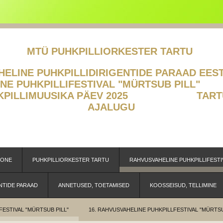
MTÜ PUHKPILLIORKESTER TARTU
LINE PUHKPILLIDIRIGENTIDE PA
ELINE PUHKPILLIFESTIVAL "MÜR
HKPILLIMUUSIKA PÄEV 2025
TART
AJALUGU
OONE
PUHKPILLIORKESTER TARTU
RAHVUSVAHELINE PUHKPILLIFESTI
NTIDE PARAAD
ANNETUSED, TOETAMISED
KOOSSEISUD, TELLIMINE
FESTIVAL "MÜRTSUB PILL"
16. RAHVUSVAHELINE PUHKPILLFESTIVAL "MÜRTSU