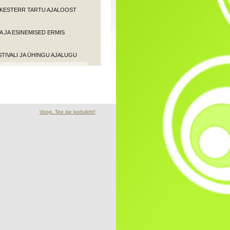
ORKESTERR TARTU AJALOOST
 JA ESINEMISED ERMIS
STIVALI JA ÜHINGU AJALUGU
Voog. Tee ise koduleht!