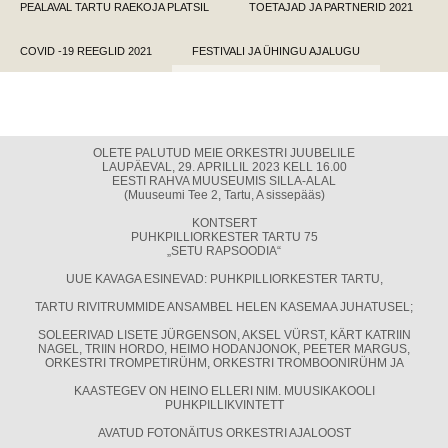
PEALAVAL TARTU RAEKOJA PLATSIL
TOETAJAD JA PARTNERID 2021
COVID -19 REEGLID 2021
FESTIVALI JA ÜHINGU AJALUGU
OLETE PALUTUD MEIE ORKESTRI JUUBELILE
LAUPÄEVAL, 29. APRILLIL 2023 KELL 16.00
EESTI RAHVA MUUSEUMIS SILLA-ALAL
(Muuseumi Tee 2, Tartu, A sissepääs)
KONTSERT
PUHKPILLIORKESTER TARTU 75
„SETU RAPSOODIA“
UUE KAVAGA ESINEVAD: PUHKPILLIORKESTER TARTU,
TARTU RIVITRUMMIDE ANSAMBEL HELEN KASEMAA JUHATUSEL;
SOLEERIVAD LISETE JÜRGENSON, AKSEL VÜRST, KÄRT KATRIIN
NAGEL, TRIIN HORDO, HEIMO HODANJONOK, PEETER MARGUS,
ORKESTRI TROMPETIRÜHM, ORKESTRI TROMBOONIRÜHM JA
KAASTEGEV ON HEINO ELLERI NIM. MUUSIKAKOOLI
PUHKPILLIKVINTETT
AVATUD FOTONÄITUS ORKESTRI AJALOOST