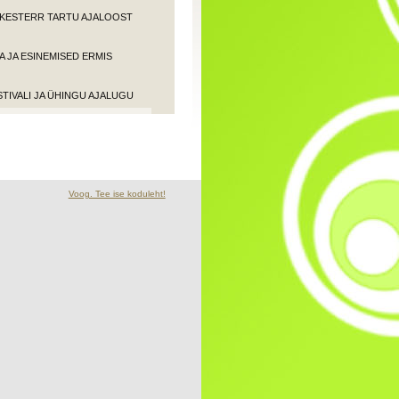
ORKESTERR TARTU AJALOOST
 JA ESINEMISED ERMIS
STIVALI JA ÜHINGU AJALUGU
Voog. Tee ise koduleht!