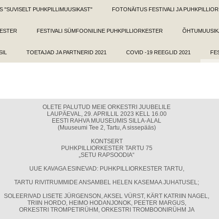
 "SUVISELT PUHKPILLIMUUSIKAST"
FOTONÄITUS FESTIVALI JA PUHKPILLI
KESTER
FESTIVALI SÜMFOONILINE PUHKPILLIORKESTER
ÕHTUMUUSIKA
SIL
TOETAJAD JA PARTNERID 2021
COVID -19 REEGLID 2021
FE
OLETE PALUTUD MEIE ORKESTRI JUUBELILE
LAUPÄEVAL, 29. APRILLIL 2023 KELL 16.00
EESTI RAHVA MUUSEUMIS SILLA-ALAL
(Muuseumi Tee 2, Tartu, A sissepääs)
KONTSERT
PUHKPILLIORKESTER TARTU 75
„SETU RAPSOODIA“
UUE KAVAGA ESINEVAD: PUHKPILLIORKESTER TARTU,
TARTU RIVITRUMMIDE ANSAMBEL HELEN KASEMAA JUHATUSEL;
SOLEERIVAD LISETE JÜRGENSON, AKSEL VÜRST, KÄRT KATRIIN NAGEL,
TRIIN HORDO, HEIMO HODANJONOK, PEETER MARGUS,
ORKESTRI TROMPETIRÜHM, ORKESTRI TROMBOONIRÜHM JA