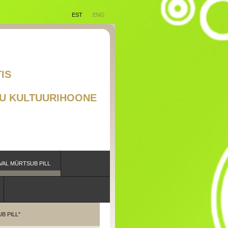
EST
ENG
RAAD EESTIS
TSUB PILL"
U KULTUURIHOONE
VAL MÜRTSUB PILL
B PILL"