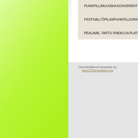
PUHKPILLIMUUSIKA KONVERENTS
FESTIVALI ÕPILASPUHKPILLIOR
PEALAVAL TARTU RAEKOJA PLAT
Unembellished template by
freeCSStemplates.org