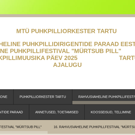
MTÜ PUHKPILLIORKESTER TARTU
LINE PUHKPILLIDIRIGENTIDE PA
ELINE PUHKPILLIFESTIVAL "MÜR
HKPILLIMUUSIKA PÄEV 2025
TART
AJALUGU
OONE
PUHKPILLIORKESTER TARTU
RAHVUSVAHELINE PUHKPILLIFESTI
NTIDE PARAAD
ANNETUSED, TOETAMISED
KOOSSEISUD, TELLIMINE
FESTIVAL "MÜRTSUB PILL"
16. RAHVUSVAHELINE PUHKPILLFESTIVAL "MÜRTSU