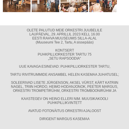
OLETE PALUTUD MEIE ORKESTRI JUUBELILE
LAUPÄEVAL, 29. APRILLIL 2023 KELL 16.00
EESTI RAHVA MUUSEUMIS SILLA-ALAL
(Muuseumi Tee 2, Tartu, A sissepääs)
KONTSERT
PUHKPILLIORKESTER TARTU 75
„SETU RAPSOODIA“
UUE KAVAGA ESINEVAD: PUHKPILLIORKESTER TARTU,
TARTU RIVITRUMMIDE ANSAMBEL HELEN KASEMAA JUHATUSEL;
SOLEERIVAD LISETE JÜRGENSON, AKSEL VÜRST, KÄRT KATRIIN
NAGEL, TRIIN HORDO, HEIMO HODANJONOK, PEETER MARGUS,
ORKESTRI TROMPETIRÜHM, ORKESTRI TROMBOONIRÜHM JA
KAASTEGEV ON HEINO ELLERI NIM. MUUSIKAKOOLI
PUHKPILLIKVINTETT
AVATUD FOTONÄITUS ORKESTRI AJALOOST
DIRIGENT MARGUS KASEMAA