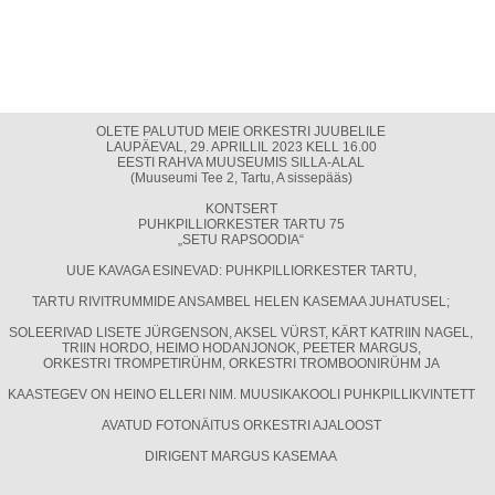
OLETE PALUTUD MEIE ORKESTRI JUUBELILE
LAUPÄEVAL, 29. APRILLIL 2023 KELL 16.00
EESTI RAHVA MUUSEUMIS SILLA-ALAL
(Muuseumi Tee 2, Tartu, A sissepääs)
KONTSERT
PUHKPILLIORKESTER TARTU 75
„SETU RAPSOODIA“
UUE KAVAGA ESINEVAD: PUHKPILLIORKESTER TARTU,
TARTU RIVITRUMMIDE ANSAMBEL HELEN KASEMAA JUHATUSEL;
SOLEERIVAD LISETE JÜRGENSON, AKSEL VÜRST, KÄRT KATRIIN NAGEL,
TRIIN HORDO, HEIMO HODANJONOK, PEETER MARGUS,
ORKESTRI TROMPETIRÜHM, ORKESTRI TROMBOONIRÜHM JA
KAASTEGEV ON HEINO ELLERI NIM. MUUSIKAKOOLI PUHKPILLIKVINTETT
AVATUD FOTONÄITUS ORKESTRI AJALOOST
DIRIGENT MARGUS KASEMAA