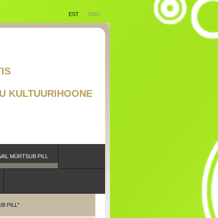
EST
ENG
RAAD EESTIS
TSUB PILL"
U KULTUURIHOONE
VAL MÜRTSUB PILL
B PILL"