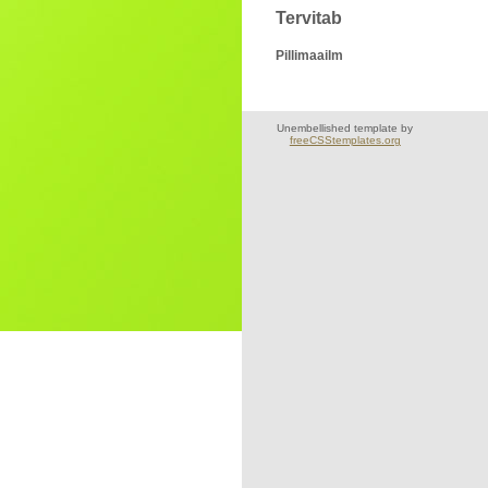
Tervitab
Pillimaailm
Unembellished template by
freeCSStemplates.org