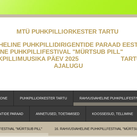
MTÜ PUHKPILLIORKESTER TARTU
LINE PUHKPILLIDIRIGENTIDE PA
ELINE PUHKPILLIFESTIVAL "MÜR
HKPILLIMUUSIKA PÄEV 2025
TART
AJALUGU
OONE
PUHKPILLIORKESTER TARTU
RAHVUSVAHELINE PUHKPILLIFESTI
NTIDE PARAAD
ANNETUSED, TOETAMISED
KOOSSEISUD, TELLIMINE
FESTIVAL "MÜRTSUB PILL"
16. RAHVUSVAHELINE PUHKPILLFESTIVAL "MÜRTSU