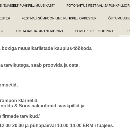
 "SUVISELT PUHKPILLIMUUSIKAST"
FOTONÄITUS FESTIVALI JA PUHKPILLI
KESTER
FESTIVALI SÜMFOONILINE PUHKPILLIORKESTER
ÕHTUMUUSIKA
SIL
TOETAJAD JA PARTNERID 2021
COVID -19 REEGLID 2021
FE
ma boxiga muusikariistade kauplus-töökoda
ja tarvikutega, saab proovida ja osta.
ompetid,
Crampon klarnetid,
nolds & Sons saksofonid, vaskpillid ja
 firmade tarvikud.'
2.00-20.00 ja pühapäeval 10.00-14.00 ERM-i fuajees.