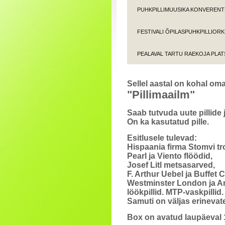
PUHKPILLIMUUSIKA KONVERENTS
FESTIVALI ÕPILASPUHKPILLIOR
PEALAVAL TARTU RAEKOJA PLAT
Sellel aastal on kohal o
"Pillimaailm"
Saab tutvuda uute pillide 
On ka
kasutatud pille.
Esitlusele tulevad:
Hispaania firma Stomvi tr
Pearl ja Viento
flöödid,
Josef Litl metsasarved,
F. Arthur Uebel ja Buffet 
Westminster London ja Ar
löökpillid. MTP-vaskpillid.
Samuti on väljas erinevate
Box on avatud laupäeval 1