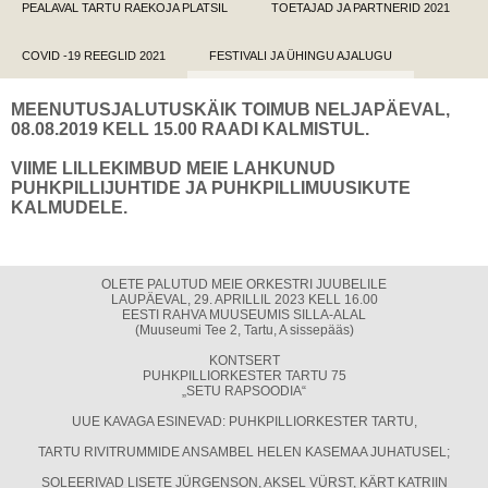
PEALAVAL TARTU RAEKOJA PLATSIL
TOETAJAD JA PARTNERID 2021
COVID -19 REEGLID 2021
FESTIVALI JA ÜHINGU AJALUGU
MEENUTUSJALUTUSKÄIK TOIMUB NELJAPÄEVAL,
08.08.2019 KELL 15.00 RAADI KALMISTUL.
VIIME LILLEKIMBUD MEIE LAHKUNUD
PUHKPILLIJUHTIDE JA PUHKPILLIMUUSIKUTE
KALMUDELE.
OLETE PALUTUD MEIE ORKESTRI JUUBELILE
LAUPÄEVAL, 29. APRILLIL 2023 KELL 16.00
EESTI RAHVA MUUSEUMIS SILLA-ALAL
(Muuseumi Tee 2, Tartu, A sissepääs)
KONTSERT
PUHKPILLIORKESTER TARTU 75
„SETU RAPSOODIA“
UUE KAVAGA ESINEVAD: PUHKPILLIORKESTER TARTU,
TARTU RIVITRUMMIDE ANSAMBEL HELEN KASEMAA JUHATUSEL;
SOLEERIVAD LISETE JÜRGENSON, AKSEL VÜRST, KÄRT KATRIIN